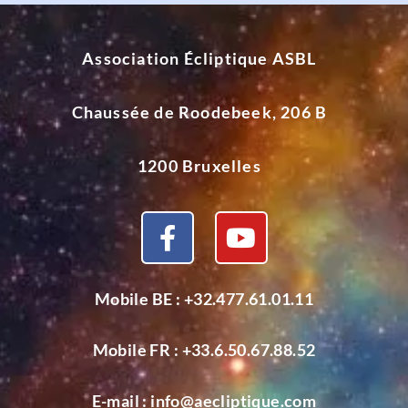
Association Écliptique ASBL
Chaussée de Roodebeek, 206 B
1200 Bruxelles
Mobile BE :
+32.477.61.01.11
Mobile FR :
+33.6.50.67.88.52
E-mail :
info@aecliptique.com