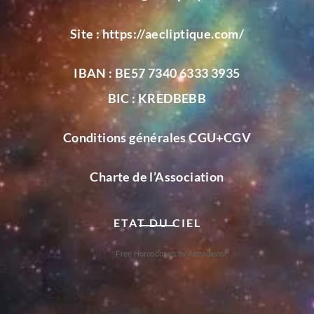
Site :
https://aecliptique.com/
IBAN : BE57 7340 6333 3935
BIC : KREDBEBB
Conditions générales CGU+CGV
Charte de l’Association
ETAT DU CIEL
Free Horoscopes by Astrodienst