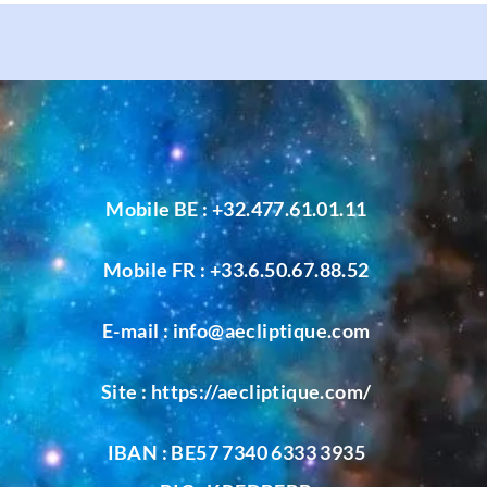
Mobile BE :
+32.477.61.01.11
Mobile FR :
+33.6.50.67.88.52
E-mail :
info@aecliptique.com
Site :
https://aecliptique.com/
IBAN : BE57 7340 6333 3935