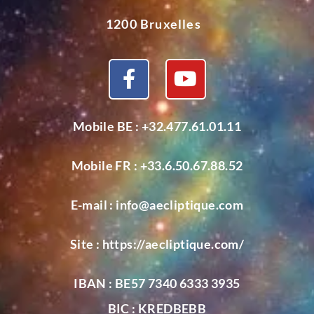
1200 Bruxelles
Mobile BE :
+32.477.61.01.11
Mobile FR :
+33.6.50.67.88.52
E-mail :
info@aecliptique.com
Site :
https://aecliptique.com/
IBAN : BE57 7340 6333 3935
BIC : KREDBEBB