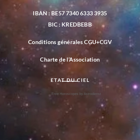
IBAN : BE57 7340 6333 3935
BIC : KREDBEBB
Conditions générales CGU+CGV
Charte de l’Association
ETAT DU CIEL
Free Horoscopes by Astrodienst