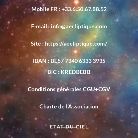
Mobile FR :
+33.6.50.67.88.52
E-mail :
info@aecliptique.com
Site :
https://aecliptique.com/
IBAN : BE57 7340 6333 3935
BIC : KREDBEBB
Conditions générales CGU+CGV
Charte de l’Association
ETAT DU CIEL