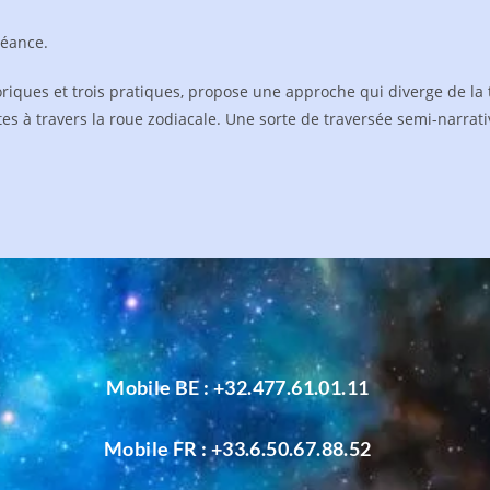
séance.
héoriques et trois pratiques, propose une approche qui diverge de la
tes à travers la roue zodiacale. Une sorte de traversée semi-narrati
Mobile BE :
+32.477.61.01.11
Mobile FR :
+33.6.50.67.88.52