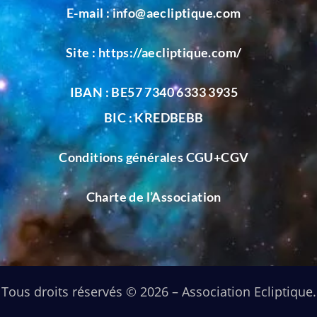
E-mail :
info@aecliptique.com
Site :
https://aecliptique.com/
IBAN : BE57 7340 6333 3935
BIC : KREDBEBB
Conditions générales CGU+CGV
Charte de l’Association
Tous droits réservés © 2026 – Association Ecliptique.