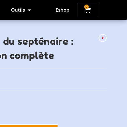
0
Outils
Eshop
 du septénaire :
on complète