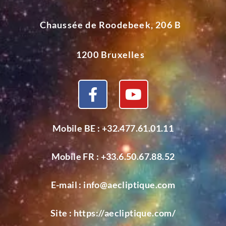
Chaussée de Roodebeek, 206 B
1200 Bruxelles
Mobile BE :
+32.477.61.01.11
Mobile FR :
+33.6.50.67.88.52
E-mail :
info@aecliptique.com
Site :
https://aecliptique.com/