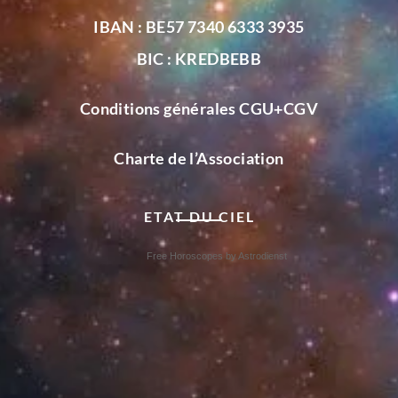
IBAN : BE57 7340 6333 3935
BIC : KREDBEBB
Conditions générales CGU+CGV
Charte de l’Association
ETAT DU CIEL
Free Horoscopes by Astrodienst