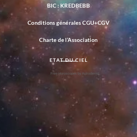
BIC : KREDBEBB
Conditions générales CGU+CGV
Charte de l’Association
ETAT DU CIEL
Free Horoscopes by Astrodienst