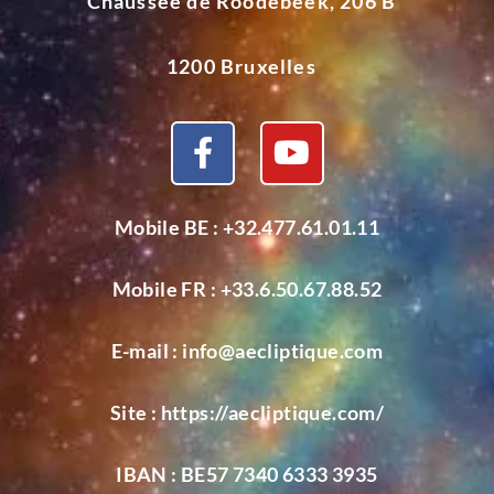
Chaussée de Roodebeek, 206 B
1200 Bruxelles
Mobile BE :
+32.477.61.01.11
Mobile FR :
+33.6.50.67.88.52
E-mail :
info@aecliptique.com
Site :
https://aecliptique.com/
IBAN : BE57 7340 6333 3935