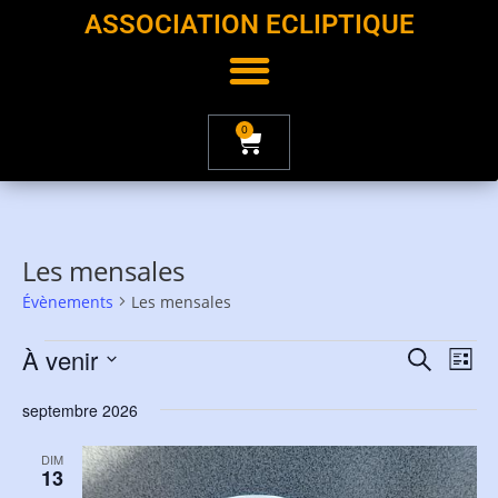
ASSOCIATION ECLIPTIQUE
0
Les mensales
Évènements
Les mensales
À venir
R
N
R
L
e
a
e
S
i
c
septembre 2026
v
c
s
é
h
i
t
l
h
e
DIM
e
g
e
13
e
r
a