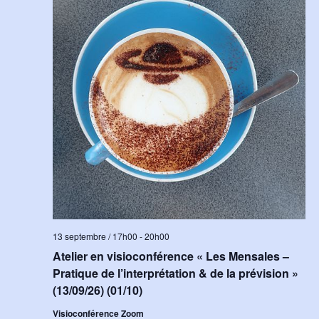
c
c
r
t
h
t
c
i
e
i
h
o
o
e
n
n
d
e
n
e
t
e
v
z
n
u
u
a
e
n
v
s
e
i
É
d
g
v
a
a
è
t
13 septembre / 17h00
-
20h00
n
t
e
Atelier en visioconférence « Les Mensales –
e
i
.
Pratique de l’interprétation & de la prévision »
m
o
(13/09/26) (01/10)
e
n
Visioconférence Zoom
n