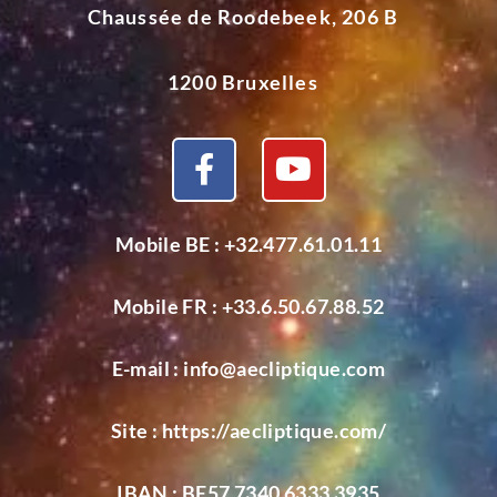
Chaussée de Roodebeek, 206 B
1200 Bruxelles
Mobile BE :
+32.477.61.01.11
Mobile FR :
+33.6.50.67.88.52
E-mail :
info@aecliptique.com
Site :
https://aecliptique.com/
IBAN : BE57 7340 6333 3935